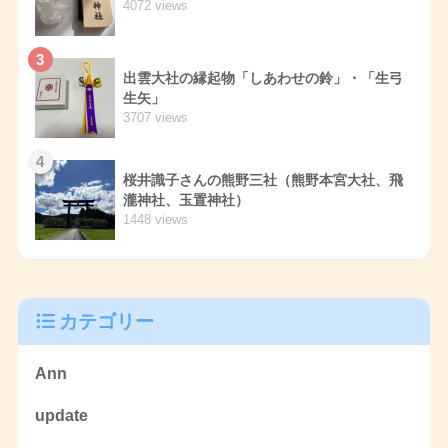
4072 views
3
出雲大社の縁起物「しあわせの鈴」・「生弓
生矢」
3707 views
4
桜井識子さんの熊野三社（熊野本宮大社、飛
瀧神社、玉置神社）
1448 views
カテゴリー
Ann
update