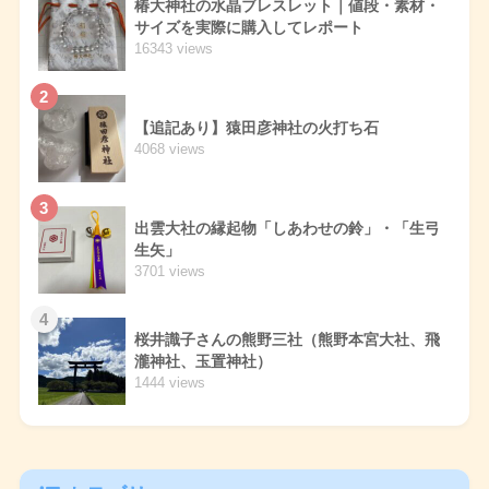
椿大神社の水晶ブレスレット｜値段・素材・
サイズを実際に購入してレポート
16343 views
2
【追記あり】猿田彦神社の火打ち石
4068 views
3
出雲大社の縁起物「しあわせの鈴」・「生弓
生矢」
3701 views
4
桜井識子さんの熊野三社（熊野本宮大社、飛
瀧神社、玉置神社）
1444 views