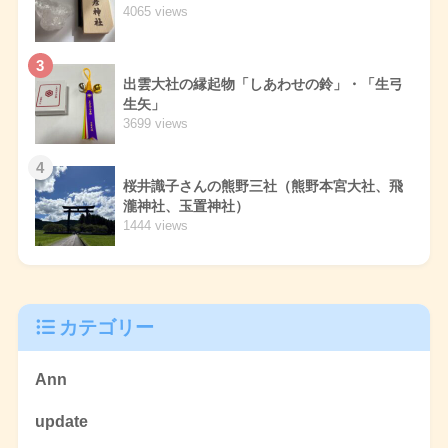
4065 views
3
出雲大社の縁起物「しあわせの鈴」・「生弓
生矢」
3699 views
4
桜井識子さんの熊野三社（熊野本宮大社、飛
瀧神社、玉置神社）
1444 views
カテゴリー
Ann
update