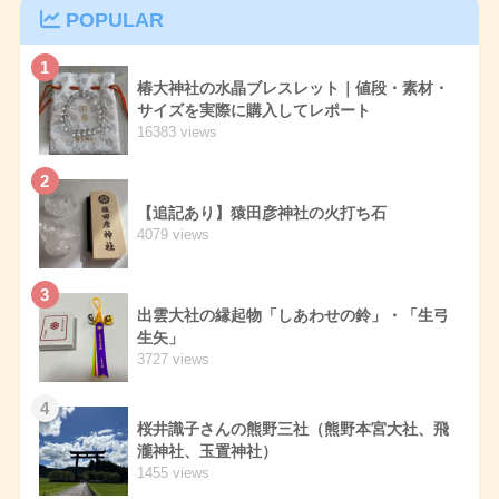
POPULAR
1
椿大神社の水晶ブレスレット｜値段・素材・
サイズを実際に購入してレポート
16383 views
2
【追記あり】猿田彦神社の火打ち石
4079 views
3
出雲大社の縁起物「しあわせの鈴」・「生弓
生矢」
3727 views
4
桜井識子さんの熊野三社（熊野本宮大社、飛
瀧神社、玉置神社）
1455 views