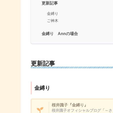
更新記事
金縛り
ご神木
金縛り Annの場合
更新記事
金縛り
桜井識子『金縛り』
桜井識子オフィシャルブログ「～さ