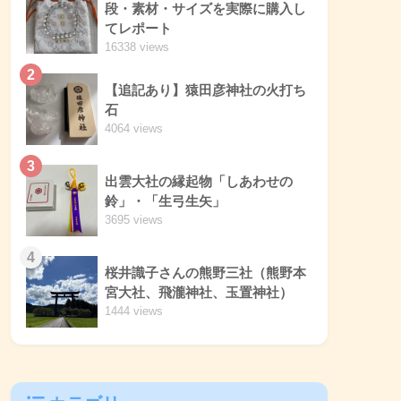
段・素材・サイズを実際に購入し
てレポート
16338 views
2
【追記あり】猿田彦神社の火打ち
石
4064 views
3
出雲大社の縁起物「しあわせの
鈴」・「生弓生矢」
3695 views
4
桜井識子さんの熊野三社（熊野本
宮大社、飛瀧神社、玉置神社）
1444 views