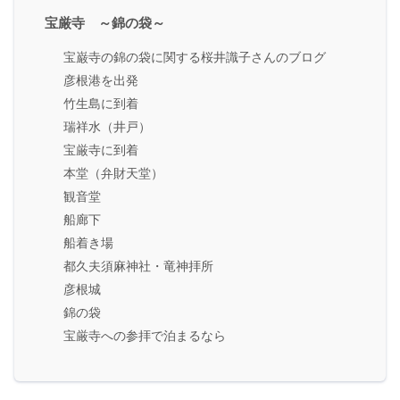
宝厳寺 ～錦の袋～
宝巌寺の錦の袋に関する桜井識子さんのブログ
彦根港を出発
竹生島に到着
瑞祥水（井戸）
宝厳寺に到着
本堂（弁財天堂）
観音堂
船廊下
船着き場
都久夫須麻神社・竜神拝所
彦根城
錦の袋
宝厳寺への参拝で泊まるなら