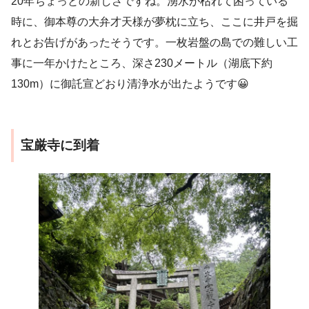
20年ちょっとの新しさですね。湧水が枯れて困っている
時に、御本尊の大弁才天様が夢枕に立ち、ここに井戸を掘
れとお告げがあったそうです。一枚岩盤の島での難しい工
事に一年かけたところ、深さ230メートル（湖底下約
130m）に御託宣どおり清浄水が出たようです😀
宝厳寺に到着